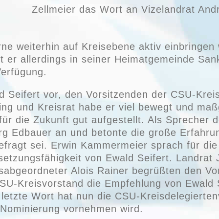
Zellmeier das Wort an Vizelandrat And
erne weiterhin auf Kreisebene aktiv einbringen
ht er allerdings in seiner Heimatgemeinde San
Verfügung.
d Seifert vor, den Vorsitzenden der CSU-Kreist
ng und Kreisrat habe er viel bewegt und maß
ür die Zukunft gut aufgestellt. Als Sprecher 
 Edbauer an und betonte die große Erfahrung
efragt sei. Erwin Kammermeier sprach für die 
setzungsfähigkeit von Ewald Seifert. Landrat
sabgeordneter Alois Rainer begrüßten den Vor
U-Kreisvorstand die Empfehlung von Ewald Se
 letzte Wort hat nun die CSU-Kreisdelegiert
le Nominierung vornehmen wird.