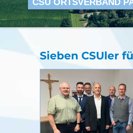
CSU ORTSVERBAND P
Sieben CSUler f