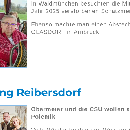
In Waldmünchen besuchten die Mitg
Jahr 2025 verstorbenen Schatzmeis
Ebenso machte man einen Abstech
GLASDORF in Arnbruck.
g Reibersdorf
Obermeier und die CSU wollen a
Polemik
Viele Wähler fanden den Weg zu