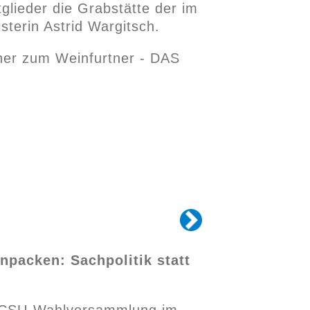
lieder die Grabstätte der im
terin Astrid Wargitsch.
er zum Weinfurtner - DAS
npacken: Sachpolitik statt
r CSU-Wahlversammlung im